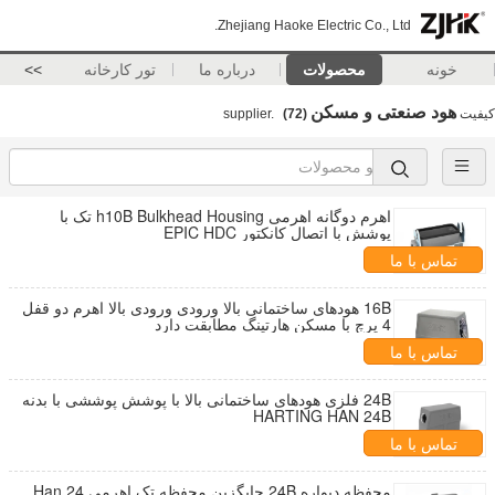
Zhejiang Haoke Electric Co., Ltd.
خونه
محصولات
درباره ما
تور کارخانه
>>
هود صنعتی و مسکن
کیفیت
supplier.
(72)
اهرم دوگانه اهرمی h10B Bulkhead Housing تک با
پوشش با اتصال کانکتور EPIC HDC
تماس با ما
16B هودهای ساختمانی بالا ورودی ورودی بالا اهرم دو قفل
4 پرچ با مسکن هارتینگ مطابقت دارد
تماس با ما
24B فلزی هودهای ساختمانی بالا با پوشش پوششی با بدنه
HARTING HAN 24B
تماس با ما
محفظه دیواره 24B جایگزین محفظه تک اهرمی Han 24