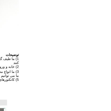
توضیحات
1) ما طیف گ
کنند
2) خانه و ورودی ما با تمام مارک های معروف در بازار سازگار است.
3) ما انواع مختلفی از نوع اتصال: پیچ پایان، Crimp پایان، قفس کلیمپ پایان، و محدوده سیم به 4mm می رسد
ما می توانیم 
5) کانکتورهای ما برای IP65 یا IP68 با سطوح خوب و مهر و موم آماده هستند.