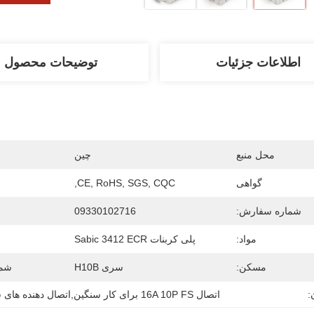
اطلاعات جزئیات
توضیحات محصول
محل منبع
چین
گواهی
CE, RoHS, SGS, CQC,
شماره سفارش:
09330102716
مواد:
پلی کربنات Sabic 3412 ECR
مسکن:
سری H10B
شما
:
اتصال 16A 10P FS برای کار سنگین,اتصال دهنده های سنگین سری HE