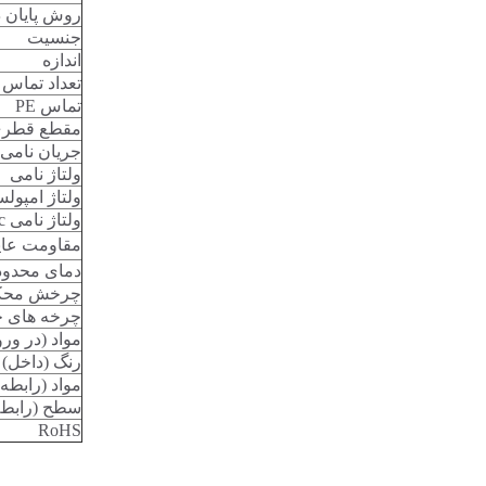
روش پایان د
جنسیت
اندازه
تعداد تماس 
تماس PE
مقطع قطری
جریان نامی
ولتاژ نامی
ولتاژ امپول
ولتاژ نامی acc. به UL
مقاومت عای
دمای محدو
چرخش محکم
چرخه های 
مواد (در ور
رنگ (داخل)
مواد (رابطه 
سطح (رابطه
RoHS