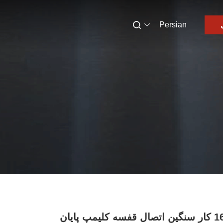
Persian
16A 10P FS کار سنگین اتصال قفسه کلیمپ پایان