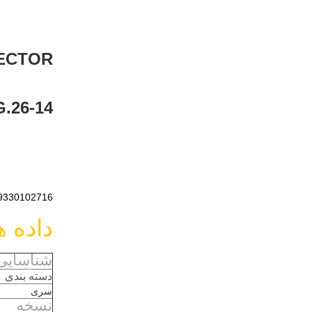
ECTOR.
.26-14
ARTING 09330102716
داده 
شناسایی
دسته بندی
سری
نسخه