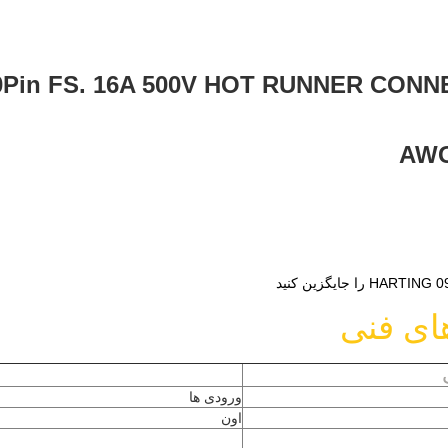
0Pin FS. 16A 500V HOT RUNNER CONN
AWG
H را جایگزین کنید
های فنی
ورودی ها
اون