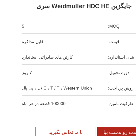
جایگزین Weidmuller HDC HE سری
5
MOQ:
قیمت:
قابل مذاکره
بندی استاندارد:
کارتن های صادراتی استاندارد
دوره تحویل:
7 روز
روش پرداخت:
L / C ، T / T ، Western Union ، پی پال
ظرفیت تامین:
100000 قطعه در هر ماه
مت رو بدست بیار
با ما تماس بگیرید