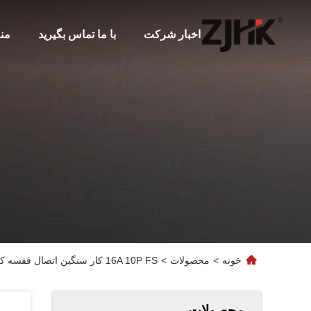
اخبار شرکت
با ما تماس بگیرید
من
خونه
>
محصولات
>
16A 10P FS کار سنگین اتصال قفسه کلیمپ پایان جایگزین Weidmuller HDC HE سری
محصولات