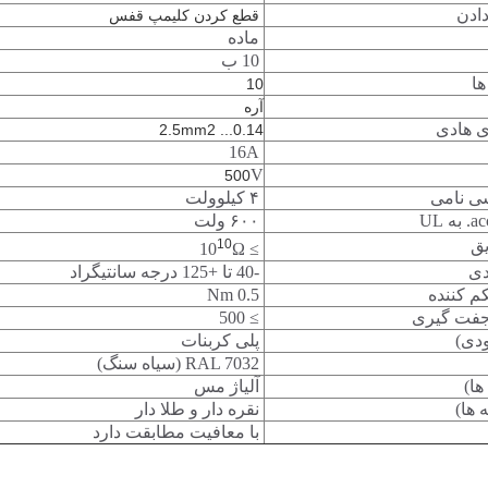
ادن
قطع کردن کلیمپ قفس
ماده
10 ب
ها
10
آره
 هادی
0.14... 2.5mm2
16A
V
500
سی نامی
۴ کیلوولت
۶۰۰ ولت
ق
10
Ω
≥ 10
دی
-40 تا +125 درجه سانتیگراد
 کننده
0.5 Nm
جفت گیری
≥ 500
ودی)
پلی کربنات
RAL 7032 (سیاه سنگ)
ها)
آلیاژ مس
 ها)
نقره دار و طلا دار
با معافیت مطابقت دارد