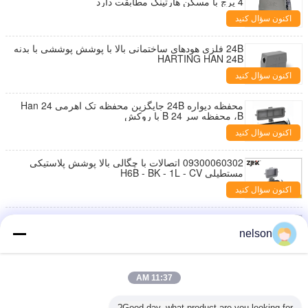
4 پرچ با مسکن هارتینگ مطابقت دارد
اکنون سؤال کنید
24B فلزی هودهای ساختمانی بالا با پوشش پوششی با بدنه
HARTING HAN 24B
اکنون سؤال کنید
محفظه دیواره 24B جایگزین محفظه تک اهرمی Han 24
B، محفظه سر 24 B با روکش
اکنون سؤال کنید
09300060302 اتصالات با چگالی بالا پوشش پلاستیکی
مستطیلی H6B - BK - 1L - CV
اکنون سؤال کنید
اتصالات H6B - BK - 1L Heavy Dc ، اتصال مستطیلی 6
پین 09300060301
nelson
اکنون سؤال کنید
H6B - TE - 2B - کانکتور برق سنگین صنعتی با ورودی بالا
11:37 AM
اکنون سؤال کنید
Good day, what product are you looking for?