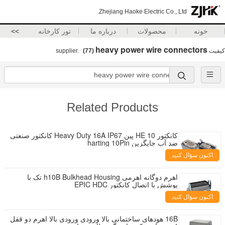
Zhejiang Haoke Electric Co., Ltd.
خونه
محصولات
درباره ما
تور کارخانه
>>
heavy power wire connectors
کیفیت
supplier.
(77)
Related Products
کانکتور HE 10 پین Heavy Duty 16A IP67 کانکتور صنعتی
ضد آب جایگزین harting 10Pin
اکنون سؤال کنید
اهرم دوگانه اهرمی h10B Bulkhead Housing تک با
پوشش با اتصال کانکتور EPIC HDC
اکنون سؤال کنید
16B هودهای ساختمانی بالا ورودی ورودی بالا اهرم دو قفل